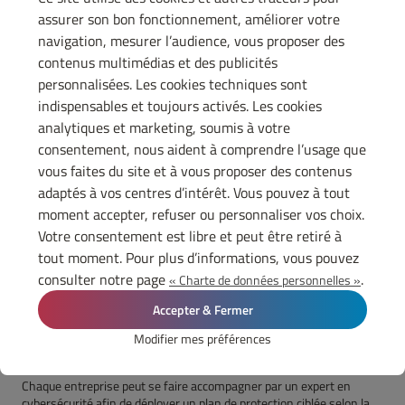
de recrutement
, vengeance et représailles à la suite d’une décision
assurer son bon fonctionnement, améliorer votre
de l'entreprise…).
navigation, mesurer l’audience, vous proposer des
Le challenge
contenus multimédias et des publicités
personnalisées. Les cookies techniques sont
Une cyberattaque peut aussi être un défi que se lance un individu ou
un groupe de hackers. Ici, les cibles privilégiées sont les grandes
indispensables et toujours activés. Les cookies
structures réputées infaillibles.
analytiques et marketing, soumis à votre
consentement, nous aident à comprendre l’usage que
Le cyberactivisme
vous faites du site et à vous proposer des contenus
S'attaquer aux dispositifs de cyberdéfense peut aussi être un moyen
adaptés à vos centres d’intérêt. Vous pouvez à tout
de faire passer des messages, de manifester un désaccord vis-à-vis
moment accepter, refuser ou personnaliser vos choix.
des activités ou des positions de l'entreprise.
Votre consentement est libre et peut être retiré à
tout moment. Pour plus d’informations, vous pouvez
Comment renforcer la
consulter notre page
.
« Charte de données personnelles »
cybersécurité de l’entreprise
Accepter & Fermer
Modifier mes préférences
?
Chaque entreprise peut se faire accompagner par un expert en
cybersécurité afin de déployer un plan de protection ciblée selon la