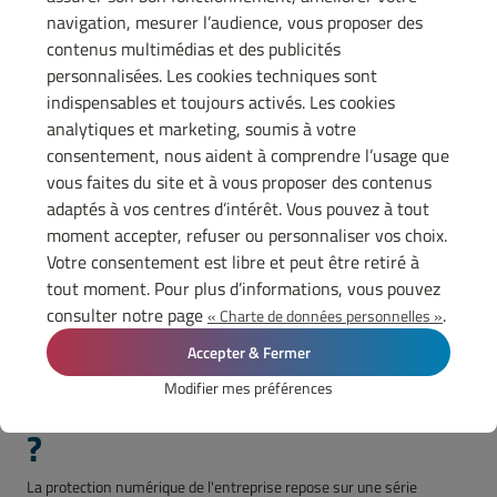
Dans le cadre de la protection de la vie privée et des libertés
navigation, mesurer l’audience, vous proposer des
individuelles, les entreprises doivent respecter certaines
contenus multimédias et des publicités
dispositions en matière de collecte et de gestion des données
personnelles. Le traitement de ces données est notamment
personnalisées. Les cookies techniques sont
conditionné au recueil du consentement, sauf exception comme
indispensables et toujours activés. Les cookies
dans le cadre de l’établissement d’un contrat par exemple.
analytiques et marketing, soumis à votre
Vous l’aurez compris, l'utilisation de ces données est très encadrée.
consentement, nous aident à comprendre l’usage que
Or, pour respecter vos obligations, vous devez aussi vous assurer
que les données ne puissent pas être extraites et exploitées par un
vous faites du site et à vous proposer des contenus
tiers. C’est pourquoi les responsables du traitement des données
adaptés à vos centres d’intérêt. Vous pouvez à tout
sont tenus de sécuriser l'environnement numérique de l'entreprise,
moment accepter, refuser ou personnaliser vos choix.
ses locaux et ses systèmes d'information. Objectif : empêcher
l’accès, la corruption et la diffusion des fichiers par un tiers non
Votre consentement est libre et peut être retiré à
autorisé.
tout moment. Pour plus d’informations, vous pouvez
consulter notre page
.
« Charte de données personnelles »
Comment sécuriser
Accepter & Fermer
l'environnement numérique
Modifier mes préférences
?
La protection numérique de l'entreprise repose sur une série