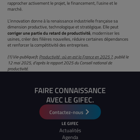
rapprocher activement le projet, le financement, l’usine et le
marché.
L’innovation donne à la renaissance industrielle française sa
dimension productive, technologique et stratégique. Elle peut
corriger une partie du retard de productivité
, moderniser les
usines, créer des filières nouvelles, réduire certaines dépendances
et renforcer la compétitivité des entreprises.
(1) Vie-publique.fr,
Productivité : où en est la France en 2025 ?
, publié le
12 mai 2025, d’après le rapport 2025 du Conseil national de
productivité.
FAIRE CONNAISSANCE
AVEC LE GIFEC.
Contactez-nous
LE GIFEC
Actualités
Agenda