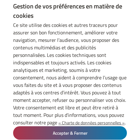
Gestion de vos préférences en matière de
L’
industrie 5.0
élargit la notion de performance. Produire mieux
signifie aussi réduire l’impact environnemental, sécuriser les
cookies
approvisionnements, améliorer les conditions de travail et renforcer
la résilience des sites.
Ce site utilise des cookies et autres traceurs pour
Le Baromètre 2025 Industrie 5.0 révèle que 46 % des entreprises
assurer son bon fonctionnement, améliorer votre
intègrent des critères environnementaux dès la phase de cadrage.
navigation, mesurer l’audience, vous proposer des
Cependant, 60 % des industriels estiment avoir un niveau de
ROI des initiatives
performance trop faible et 41 % jugent le
contenus multimédias et des publicités
digitales trop faible
, ce qui freine leur maturité numérique.
personnalisées. Les cookies techniques sont
indispensables et toujours activés. Les cookies
analytiques et marketing, soumis à votre
L’IA, les brevets et la donnée
consentement, nous aident à comprendre l’usage que
: marqueurs d’une industrie
vous faites du site et à vous proposer des contenus
adaptés à vos centres d’intérêt. Vous pouvez à tout
en transformation
moment accepter, refuser ou personnaliser vos choix.
Votre consentement est libre et peut être retiré à
L’IA, les brevets et la donnée montrent où se joue déjà la
compétition
tout moment. Pour plus d’informations, vous pouvez
industrielle
: les technologies qui progressent et la capacité des
consulter notre page
.
« Charte de données personnelles »
entreprises à transformer la connaissance en outils de production
et en nouveaux marchés.
Accepter & Fermer