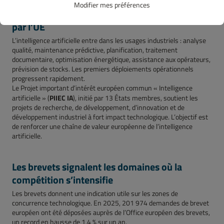
Modifier mes préférences
L’IA industrielle : les premiers usages soutenus
par l’UE
L’intelligence artificielle entre dans les usages industriels : analyse
qualité, maintenance prédictive, planification, traitement
documentaire, optimisation énergétique, assistance aux opérateurs,
prévision de stocks. Les premiers déploiements opérationnels
progressent rapidement.
Le Projet important d’intérêt européen commun « Intelligence
PIIEC IA
artificielle » (
), initié par 13 États membres, soutient les
projets de recherche, de développement, d’innovation et de
développement industriel à fort impact technologique. L’objectif est
de renforcer une chaîne de valeur européenne de l’intelligence
artificielle.
Les brevets signalent les domaines où la
compétition s’intensifie
Les brevets donnent une indication utile sur les zones de
concurrence technologique. En 2025, 201 974 demandes de brevet
européen ont été déposées auprès de l’Office européen des brevets,
un record en hausse de 1,4 % sur un an.