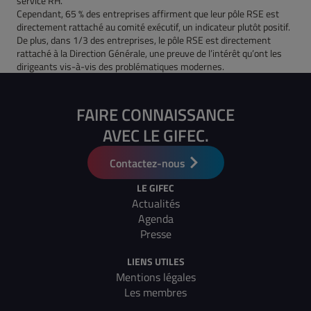
service RH.
Cependant, 65 % des entreprises affirment que leur pôle RSE est
directement rattaché au comité exécutif, un indicateur plutôt positif.
De plus, dans 1/3 des entreprises, le pôle RSE est directement
rattaché à la Direction Générale, une preuve de l’intérêt qu’ont les
dirigeants vis-à-vis des problématiques modernes.
FAIRE CONNAISSANCE
AVEC LE GIFEC.
Contactez-nous
LE GIFEC
Actualités
Agenda
Presse
LIENS UTILES
Mentions légales
Les membres