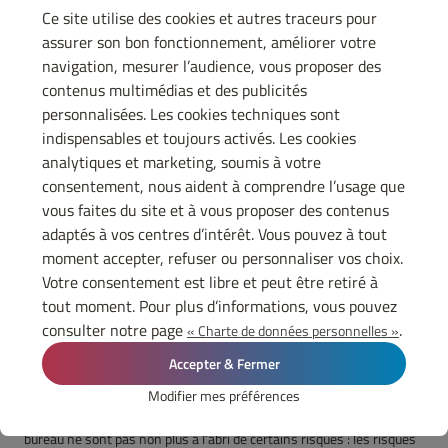
modalités de travail. Offrir des horaires flexibles ou la
Ce site utilise des cookies et autres traceurs pour
possibilité de télétravail à plein temps selon les périodes peut
assurer son bon fonctionnement, améliorer votre
aider à équilibrer vie professionnelle et vie personnelle, un
facteur souvent crucial pour les femmes.
navigation, mesurer l’audience, vous proposer des
Formation et sensibilisation : former et sensibiliser les
contenus multimédias et des publicités
collaborateurs à la question de l'égalité homme-femme en
personnalisées. Les cookies techniques sont
invitant des associations spécialisées. Les formations
indispensables et toujours activés. Les cookies
permettent de mieux comprendre les enjeux et de mettre en
place des actions concrètes pour améliorer l'égalité au sein de
analytiques et marketing, soumis à votre
l'entreprise.
consentement, nous aident à comprendre l’usage que
vous faites du site et à vous proposer des contenus
En intégrant ces pratiques dans la politique de responsabilité
sociétale des entreprises, il est possible de faire progresser l'égalité
adaptés à vos centres d’intérêt. Vous pouvez à tout
homme-femme et d'améliorer le fonctionnement global de
moment accepter, refuser ou personnaliser vos choix.
l'entreprise.
Votre consentement est libre et peut être retiré à
tout moment. Pour plus d’informations, vous pouvez
Les risques psychosociaux en entreprise : quels
consulter notre page
.
« Charte de données personnelles »
sont-ils ?
Accepter & Fermer
Si certains travailleurs, notamment les ouvriers, font face à des
Modifier mes préférences
risques physiques évidents comme les chutes ou les blessures sur
les chantiers, les salariés d’une entreprise et les employés de
bureau ne sont pas non plus à l’abri de certains risques : les risques